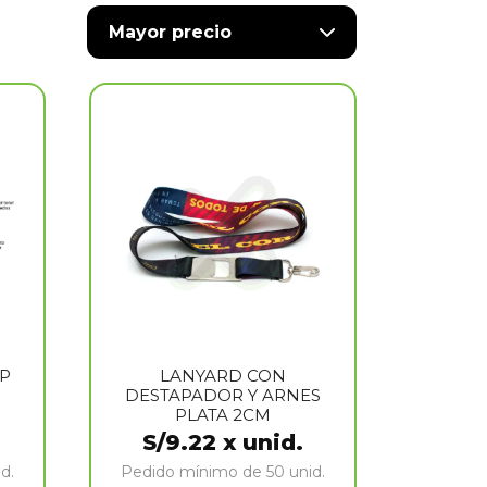
Mayor precio
OP
LANYARD CON
DESTAPADOR Y ARNES
PLATA 2CM
S/
9.22
x unid.
d.
Pedido mínimo de 50 unid.