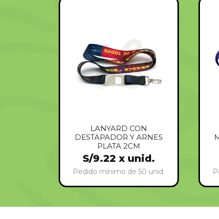
LANYARD CON
DESTAPADOR Y ARNES
M
PLATA 2CM
S/
9.22
x unid.
Pedido mínimo de 50 unid.
P