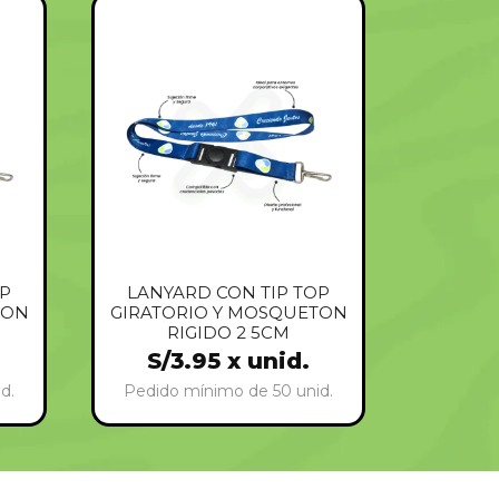
OP
LANYARD CON TIP TOP
TON
GIRATORIO Y MOSQUETON
RIGIDO 2 5CM
S/
3.95
x unid.
d.
Pedido mínimo de 50 unid.