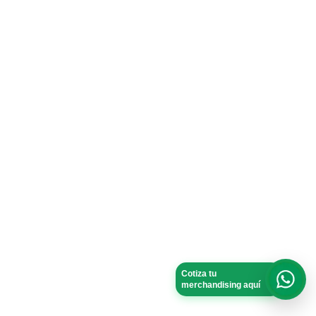
Cotiza tu
merchandising aquí
What