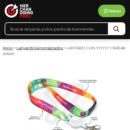
Ir
Menú
al
contenido
Búsqueda
de
productos
Inicio
>
Lanyards personalizados
> LANYARD CON YOYO Y BREAK
AWAY