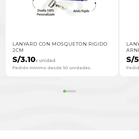
LANYARD CON MOSQUETON RIGIDO
LANY
2CM
ARN
S/
3.10
S/
5
x unidad.
Pedido mínimo desde 50 unidades.
Pedid