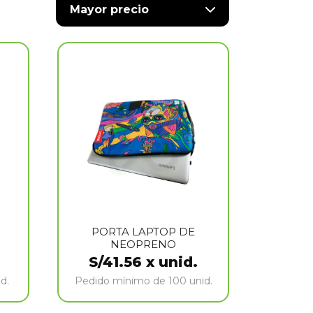
Mayor precio
PORTA LAPTOP DE
NEOPRENO
S/
41.56
x unid.
d.
Pedido mínimo de 100 unid.