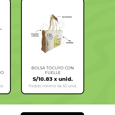
BOLSA TOCUYO CON
RO
FUELLE
S/
10.83
x unid.
d.
Pedido mínimo de 50 unid.