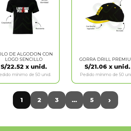
OLO DE ALGODON CON
LOGO SENCILLO
GORRA DRILL PREMI
S/
22.52
x unid.
S/
21.06
x unid.
edido mínimo de 50 unid.
Pedido mínimo de 50 uni
›
1
2
3
…
5