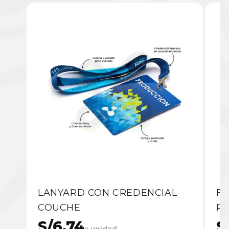
LANYARD CON CREDENCIAL
F
COUCHE
P
S/6.74
S
x unidad.