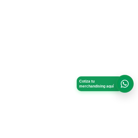
Cotiza tu
merchandising aquí
What