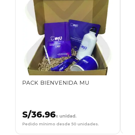
PACK BIENVENIDA MU
P
S/36.96
S
x unidad.
Pedido mínimo desde 50 unidades.
Ped