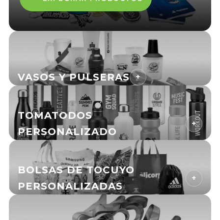
VASOS Y PULSERAS
+
TOMATODOS
+
PERSONALIZADO
BOLSAS DE TOCUYO
+
PERSONALIZADAS