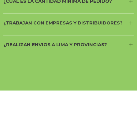
¿CUÁL ES LA CANTIDAD MÍNIMA DE PEDIDO?
¿TRABAJAN CON EMPRESAS Y DISTRIBUIDORES?
¿REALIZAN ENVIOS A LIMA Y PROVINCIAS?