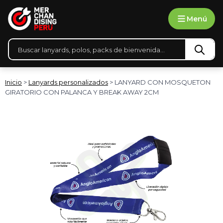
Ir
Menú
al
contenido
Búsqueda
de
productos
Inicio
>
Lanyards personalizados
> LANYARD CON MOSQUETON
GIRATORIO CON PALANCA Y BREAK AWAY 2CM