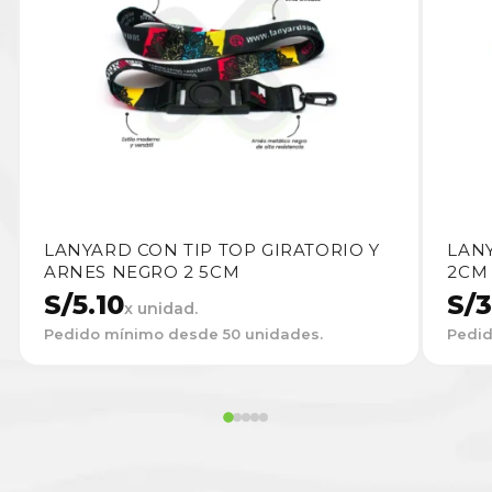
LANYARD CON TIP TOP GIRATORIO Y
LAN
ARNES NEGRO 2 5CM
2CM
S/
5.10
S/
3
x unidad.
Pedido mínimo desde 50 unidades.
Pedid