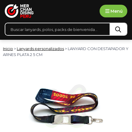
Ir
Menú
al
contenido
Búsqueda
de
productos
Inicio
>
Lanyards personalizados
> LANYARD CON DESTAPADOR Y
ARNES PLATA 2 5 CM