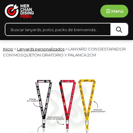
Ir
Menú
al
contenido
Búsqueda
de
productos
Inicio
>
Lanyards personalizados
> LANYARD CON DESTAPADOR
CON MOSQUETON GIRATORIO Y PALANCA 2CM