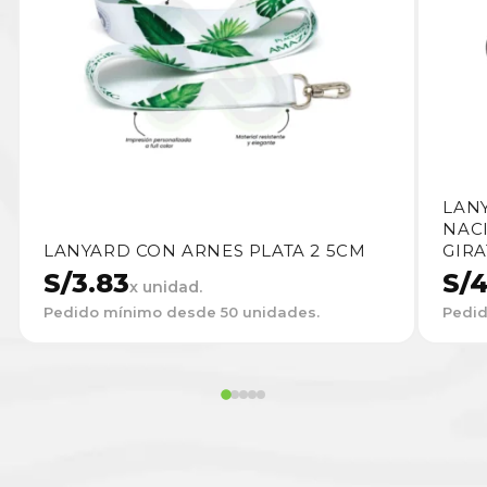
LAN
NAC
LANYARD CON ARNES PLATA 2 5CM
GIR
S/
3.83
S/
4
x unidad.
Pedido mínimo desde 50 unidades.
Pedid