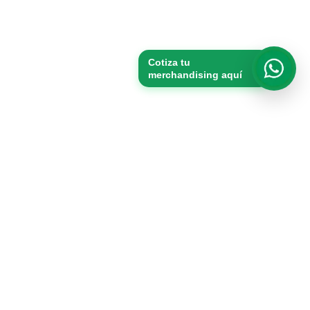
Cotiza tu
merchandising aquí
Whats
Productos
Packs
Merchandising
Vasos
Tomatodos
Bolsas de tocuyo