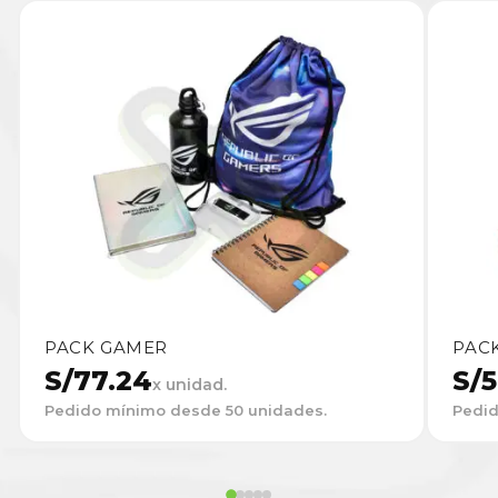
PACK GAMER
PAC
S/
77.24
S/
5
x unidad.
Pedido mínimo desde 50 unidades.
Pedid