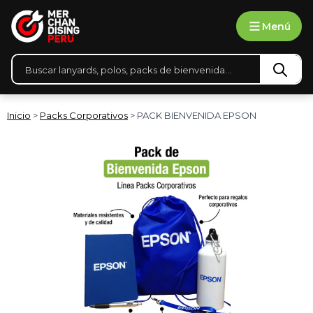
Ir
Menú
al
contenido
Búsqueda
de
productos
Inicio
>
Packs Corporativos
> PACK BIENVENIDA EPSON