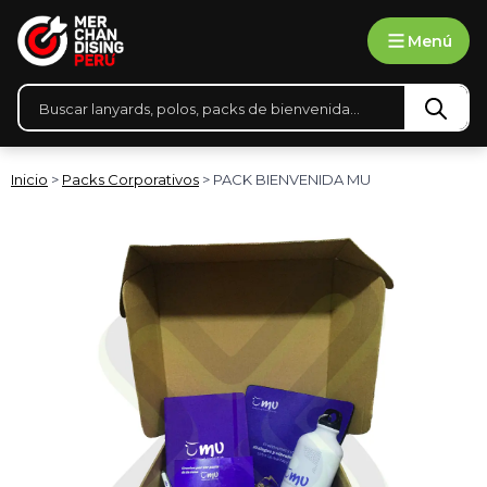
Ir
Menú
al
contenido
Búsqueda
de
productos
Inicio
>
Packs Corporativos
> PACK BIENVENIDA MU