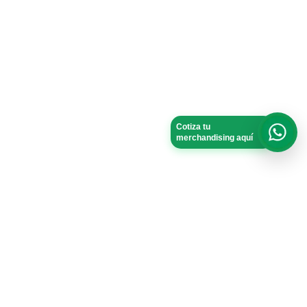
Cotiza tu
merchandising aquí
What