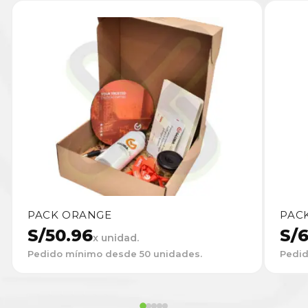
PACK ORANGE
PAC
S/
50.96
S/
6
x unidad.
Pedido mínimo desde 50 unidades.
Pedid