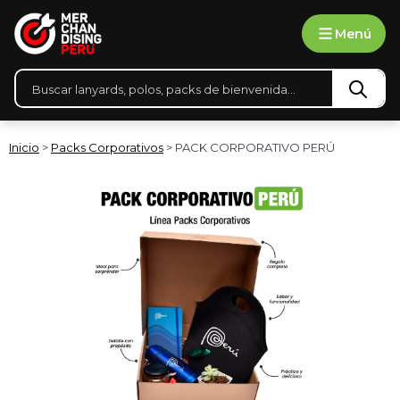
Ir
Menú
al
contenido
Búsqueda
de
productos
Inicio
>
Packs Corporativos
> PACK CORPORATIVO PERÚ