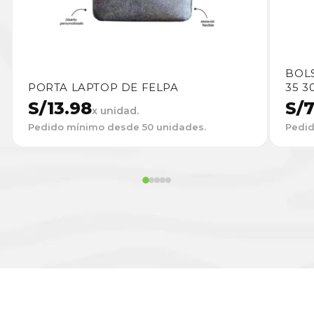
BOLS
PORTA LAPTOP DE FELPA
35 3
S/
13.98
S/
7
x unidad.
Pedido mínimo desde 50 unidades.
Pedid