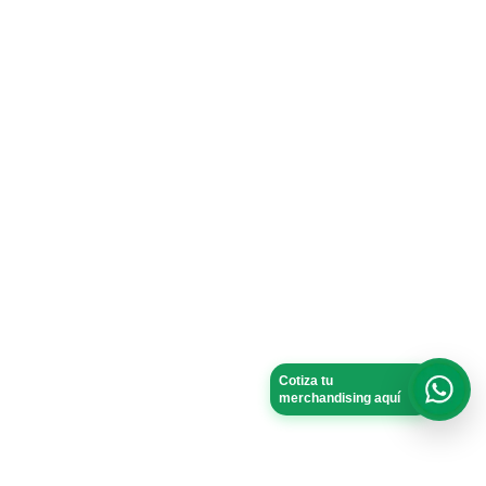
Cotiza tu
merchandising aquí
What