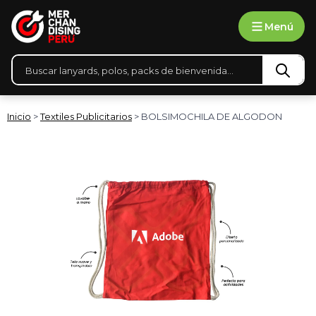
Ir
Menú
al
contenido
Búsqueda
de
productos
Inicio
>
Textiles Publicitarios
> BOLSIMOCHILA DE ALGODON