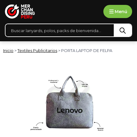
Ir
Menú
al
contenido
Búsqueda
de
productos
Inicio
>
Textiles Publicitarios
> PORTA LAPTOP DE FELPA