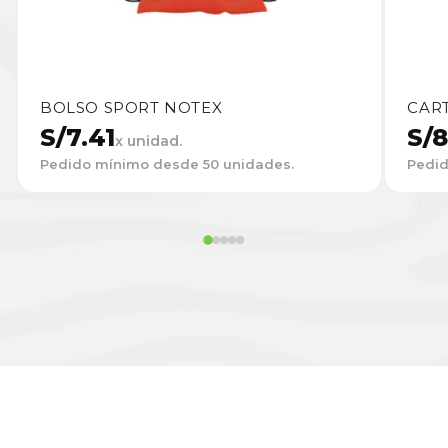
BOLSO SPORT NOTEX
CAR
S/
7.41
S/
8
x unidad.
Pedido mínimo desde 50 unidades.
Pedid