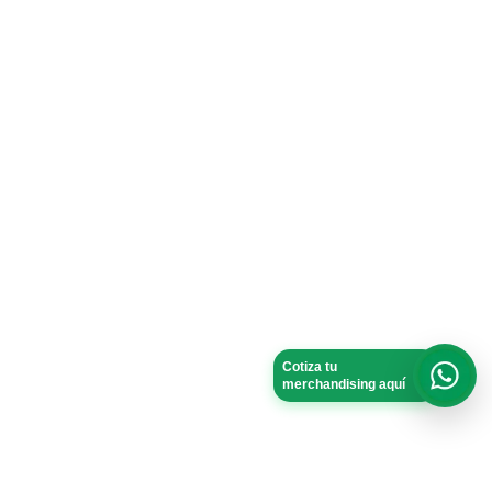
Cotiza tu
merchandising aquí
What