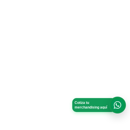
Cotiza tu
merchandising aquí
What