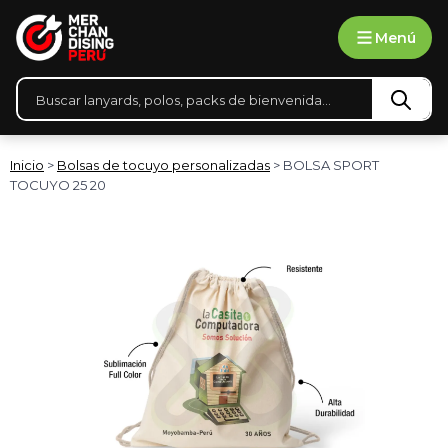
Ir
Menú
al
contenido
Búsqueda
de
productos
Inicio
>
Bolsas de tocuyo personalizadas
> BOLSA SPORT
TOCUYO 25 20