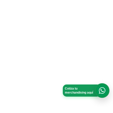
Cotiza tu
merchandising aquí
What