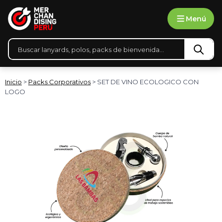
Ir
Menú
al
contenido
Búsqueda
de
productos
Inicio
>
Packs Corporativos
> SET DE VINO ECOLOGICO CON
LOGO