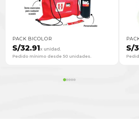
PACK BICOLOR
PAC
S/
32.91
S/
3
x unidad.
Pedido mínimo desde 50 unidades.
Pedid