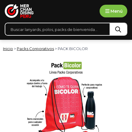
Ir
Menú
al
contenido
Búsqueda
de
productos
Inicio
>
Packs Corporativos
> PACK BICOLOR