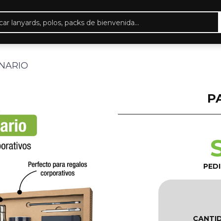
eda
ctos
NARIO
P
PED
CANTI