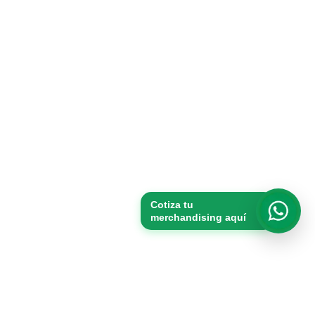
Cotiza tu
merchandising aquí
Whats