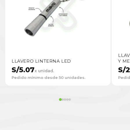
LLA
LLAVERO LINTERNA LED
Y ME
S/
5.07
S/
2
x unidad.
Pedido mínimo desde 50 unidades.
Pedid