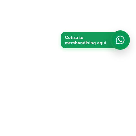
Cotiza tu
merchandising aquí
Whats
Productos
Packs
Merchandising
Vasos