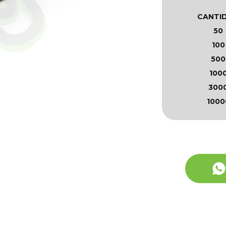
CANTI
50
100
500
100
300
1000