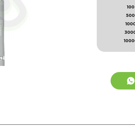
100
500
100
300
1000