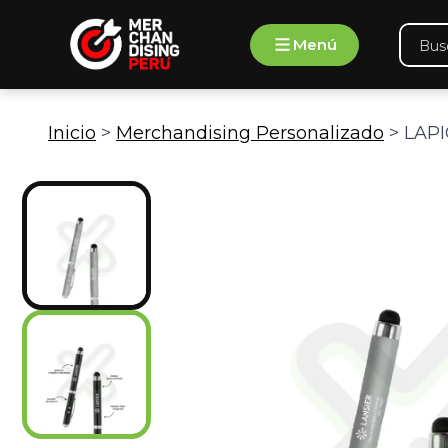
Ir
Búsqu
al
Menú
de
contenido
produ
Inicio
>
Merchandising Personalizado
> LAPI