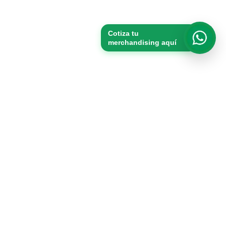
Cotiza tu
merchandising aquí
Whats
Productos
Packs
Merchandising
Vasos
Tomatodos
Bolsas de tocuyo