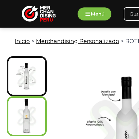
Ir
Búsqu
al
Menú
de
contenido
produ
Inicio
>
Merchandising Personalizado
> BOT