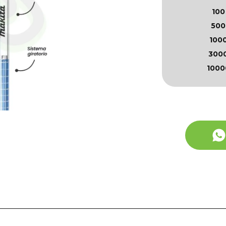
100
500
100
300
1000