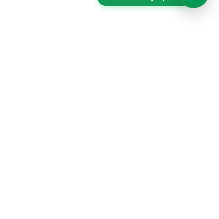
Productos
Packs
Merchandising
Vasos
Tomatodos
Bolsas de tocuyo
Lanyards
Fotochecks
Textiles
Gigantografias