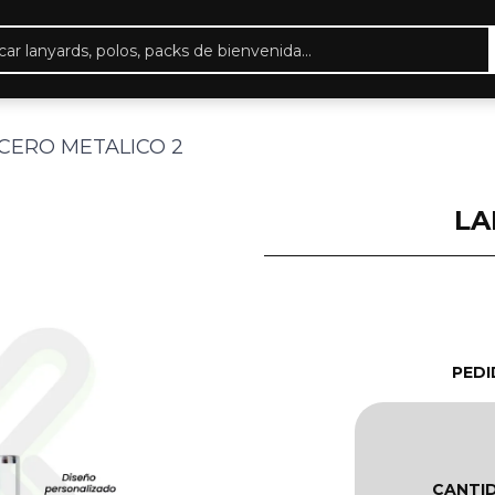
eda
ctos
ICERO METALICO 2
LA
PEDI
CANTI