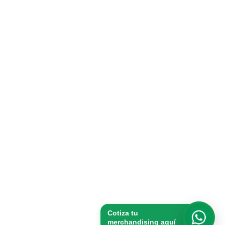
Cotiza tu
merchandising aquí
Whats