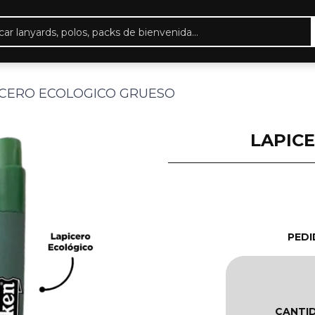
eda
ctos
ICERO ECOLOGICO GRUESO
LAPIC
PEDI
CANTI