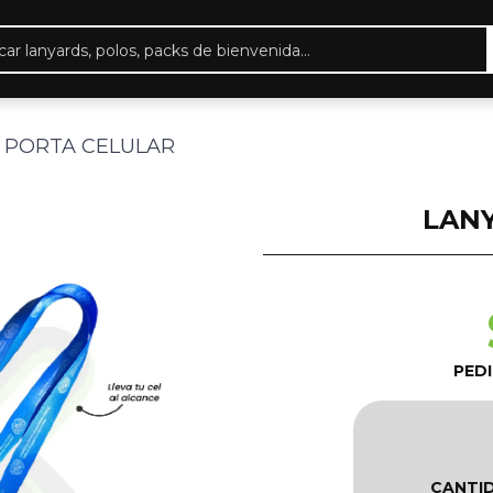
eda
ctos
 PORTA CELULAR
LAN
PED
CANTI