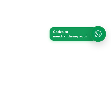
Cotiza tu
merchandising aquí
Whats
Productos
Packs
Merchandising
Vasos