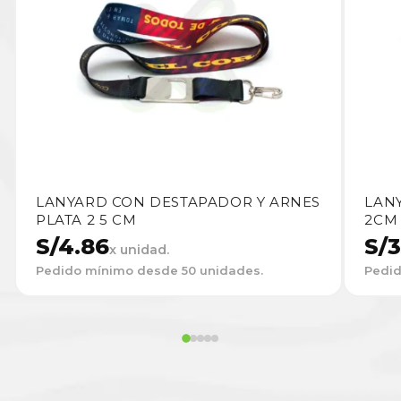
LANYARD CON DESTAPADOR Y ARNES
LAN
PLATA 2 5 CM
2CM
S/
4.86
S/
3
x unidad.
Pedido mínimo desde 50 unidades.
Pedid