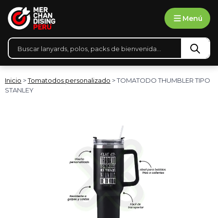
Ir
Menú
al
contenido
Búsqueda
de
productos
Inicio
>
Tomatodos personalizado
> TOMATODO THUMBLER TIPO
STANLEY