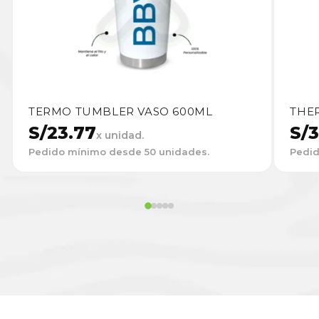
TERMO TUMBLER VASO 600ML
THE
S/
23.77
S/
3
x unidad.
Pedido mínimo desde 50 unidades.
Pedid