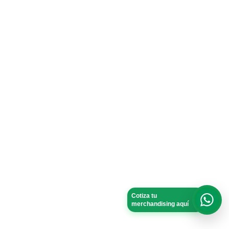
Cotiza tu
merchandising aquí
What