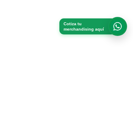
Cotiza tu
merchandising aquí
Whats
Productos
Packs
Merchandising
Vasos
Tomatodos
Bolsas de tocuyo