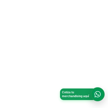
Cotiza tu
merchandising aquí
What