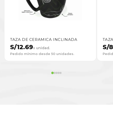
TAZA DE CERAMICA INCLINADA
TAZA
S/
12.69
S/
8
x unidad.
Pedido mínimo desde 50 unidades.
Pedid