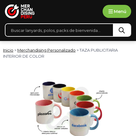
Ir
Menú
al
contenido
Búsqueda
de
productos
Inicio
>
Merchandising Personalizado
> TAZA PUBLICITARIA
INTERIOR DE COLOR