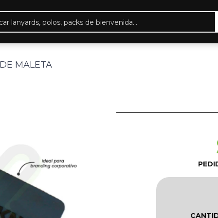
eda
ctos
 DE MALETA
PEDI
CANTI