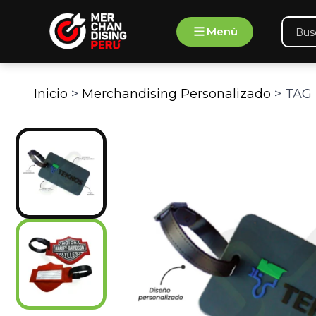
Ir
Búsqu
al
Menú
de
contenido
produ
Inicio
>
Merchandising Personalizado
> TAG