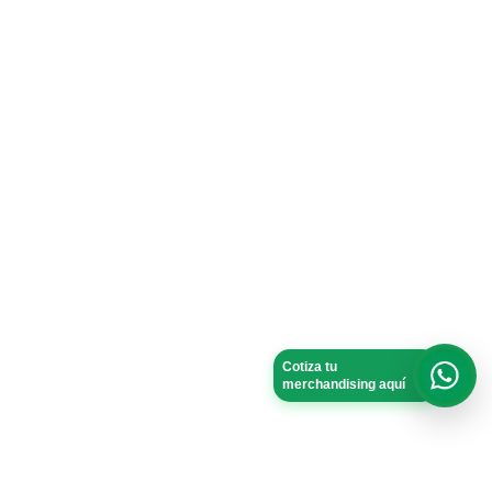
Cotiza tu
merchandising aquí
What