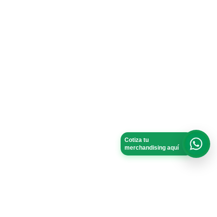
Cotiza tu
merchandising aquí
What