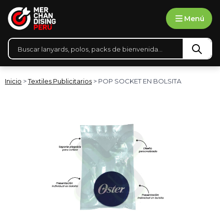
Ir
Menú
al
contenido
Búsqueda
de
productos
Inicio
>
Textiles Publicitarios
> POP SOCKET EN BOLSITA