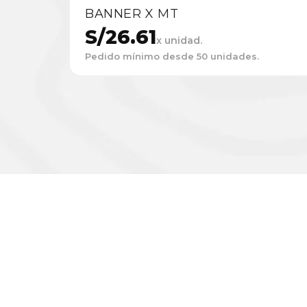
BANNER X MT
S/
26.61
x unidad.
Pedido mínimo desde 50 unidades.