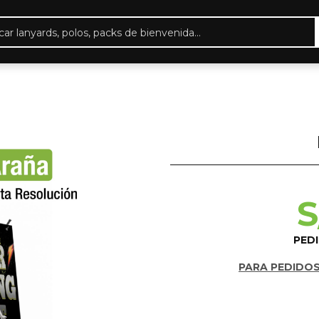
eda
ctos
S
PED
PARA PEDIDOS