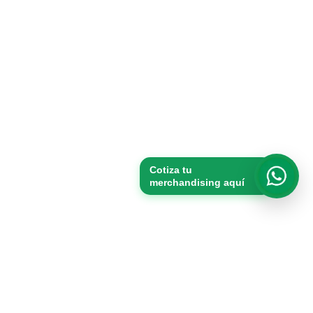
Cotiza tu
merchandising aquí
Whats
Productos