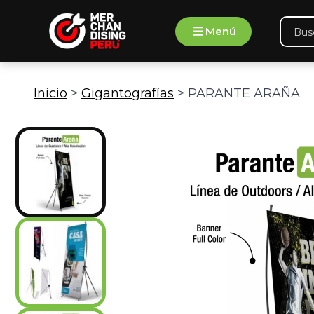
Ir
Búsqu
al
Menú
de
contenido
produ
Inicio
>
Gigantografías
> PARANTE ARAÑA