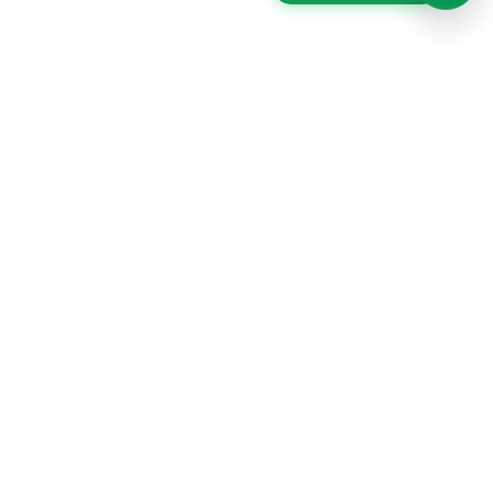
MERCHANDISING PERÚ es una marca de GRAFFIX
PUBLICIDAD SAC, una empresa apasionada y
dedicada al diseño y fabricación de productos
publicitarios con más de 14 años de experiencia en el
mercado.