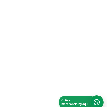
Cotiza tu
merchandising aquí
What