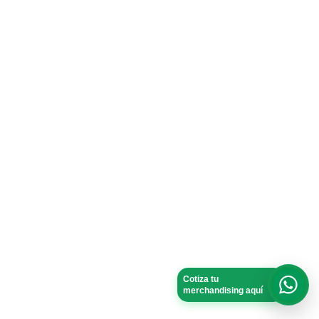
Cotiza tu
merchandising aquí
What