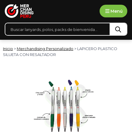
Ir
Menú
al
contenido
Búsqueda
de
productos
Inicio
>
Merchandising Personalizado
> LAPICERO PLASTICO
SILUETA CON RESALTADOR