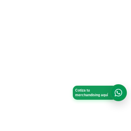
Cotiza tu
merchandising aquí
What