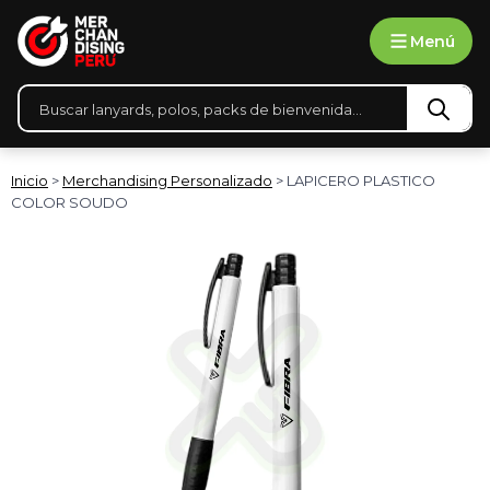
Ir
Menú
al
contenido
Búsqueda
de
productos
Inicio
>
Merchandising Personalizado
> LAPICERO PLASTICO
COLOR SOUDO