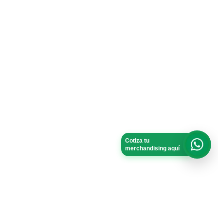
Cotiza tu
merchandising aquí
What