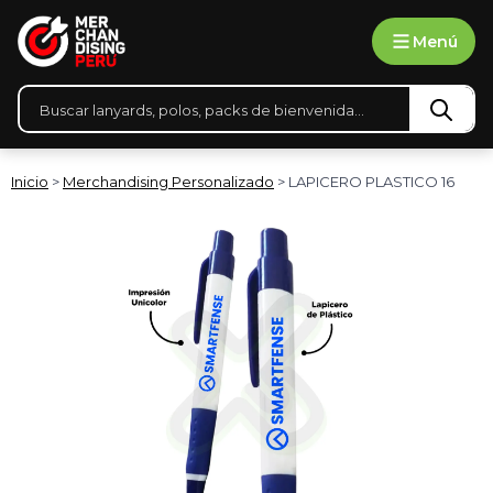
Ir
Menú
al
contenido
Búsqueda
de
productos
Inicio
>
Merchandising Personalizado
> LAPICERO PLASTICO 16