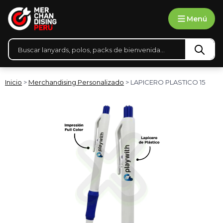
Ir
Menú
al
contenido
Búsqueda
de
productos
Inicio
>
Merchandising Personalizado
> LAPICERO PLASTICO 15