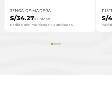
JENGA DE MADERA
PUF
S/
34.27
S/
4
x unidad.
Pedido mínimo desde 50 unidades.
Pedid