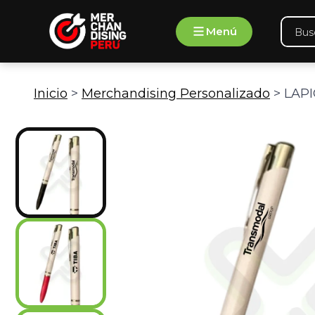
Ir
Búsqu
al
Menú
de
contenido
produ
Inicio
>
Merchandising Personalizado
> LAPI