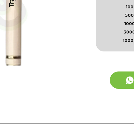
100
500
100
300
1000