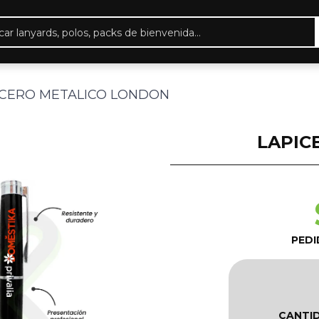
eda
ctos
ICERO METALICO LONDON
LAPIC
PEDI
CANTI