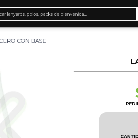
eda
ctos
ICERO CON BASE
L
PEDI
CANTI