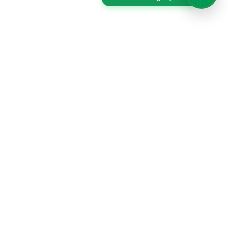
Productos
Packs
Merchandising
Vasos
Tomatodos
Bolsas de tocuyo
Lanyards
Fotochecks
Textiles
Gigantografias