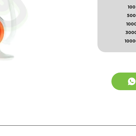
100
500
100
300
1000