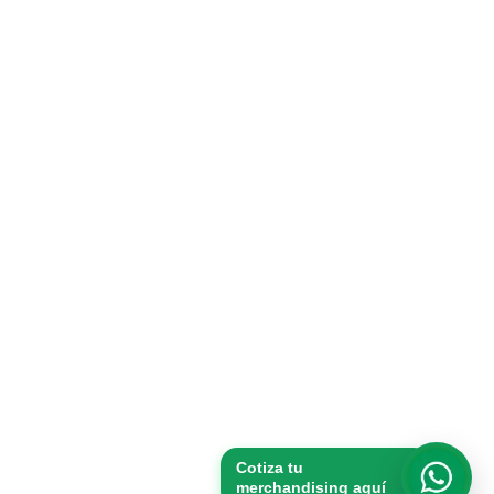
Cotiza tu
merchandising aquí
Whats