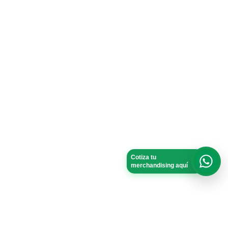
Cotiza tu
merchandising aquí
What