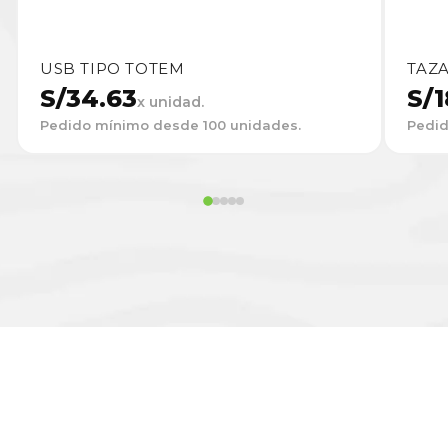
USB TIPO TOTEM
TAZ
S/
34.63
S/
1
x unidad.
Pedido mínimo desde 100 unidades.
Pedid