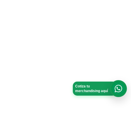
Cotiza tu
merchandising aquí
What