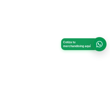
Cotiza tu
merchandising aquí
What