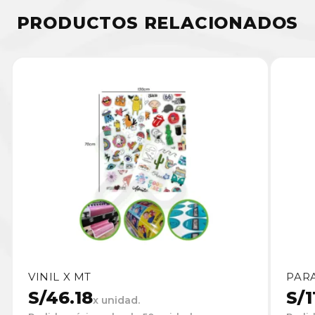
PRODUCTOS RELACIONADOS
VINIL X MT
PAR
S/
46.18
S/
1
x unidad.