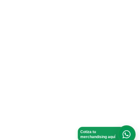
Cotiza tu
merchandising aquí
What