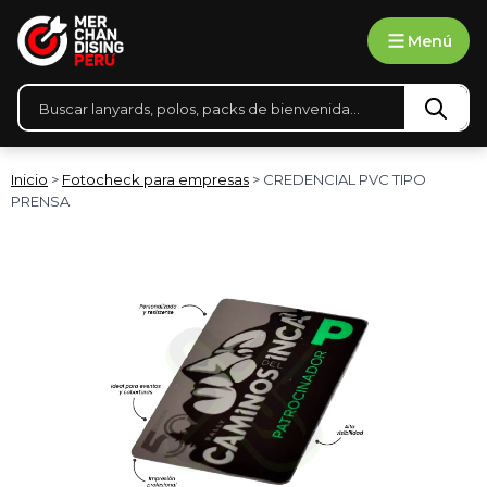
Ir
Menú
al
contenido
Búsqueda
de
productos
Inicio
>
Fotocheck para empresas
> CREDENCIAL PVC TIPO
PRENSA