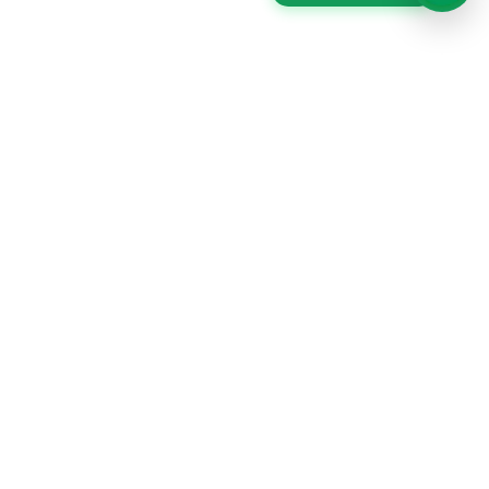
MERCHANDISING PERÚ es una marca de GRAFFIX
PUBLICIDAD SAC, una empresa apasionada y
dedicada al diseño y fabricación de productos
publicitarios con más de 14 años de experiencia en el
mercado.