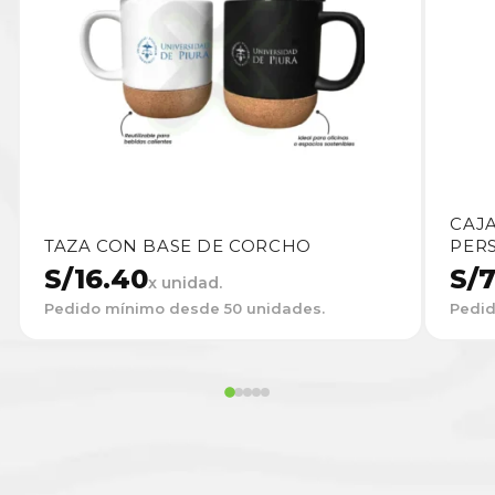
CAJ
TAZA CON BASE DE CORCHO
PER
S/
16.40
S/
7
x unidad.
Pedido mínimo desde 50 unidades.
Pedid