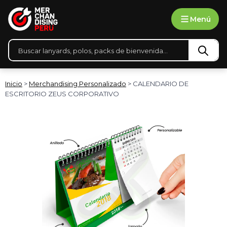
Ir
Menú
al
contenido
Búsqueda
de
productos
Inicio
>
Merchandising Personalizado
> CALENDARIO DE
ESCRITORIO ZEUS CORPORATIVO