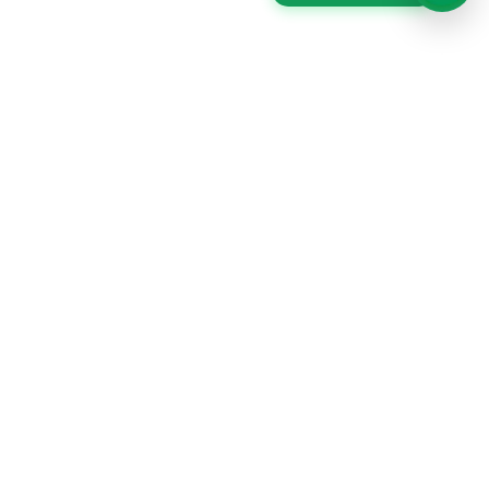
MERCHANDISING PERÚ es una marca de GRAFFIX
PUBLICIDAD SAC, una empresa apasionada y
dedicada al diseño y fabricación de productos
publicitarios con más de 14 años de experiencia en el
mercado.