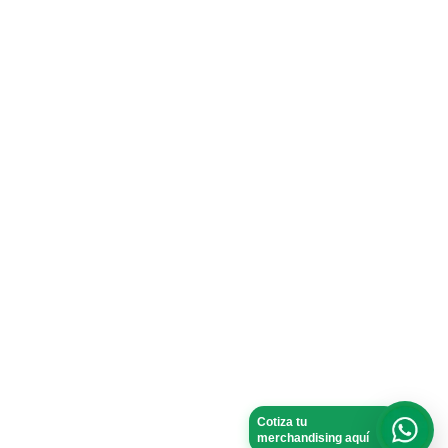
Cotiza tu
merchandising aquí
What