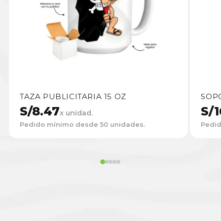
TAZA PUBLICITARIA 15 OZ
SOP
S/
8.47
S/
1
x unidad.
Pedido mínimo desde 50 unidades.
Pedid