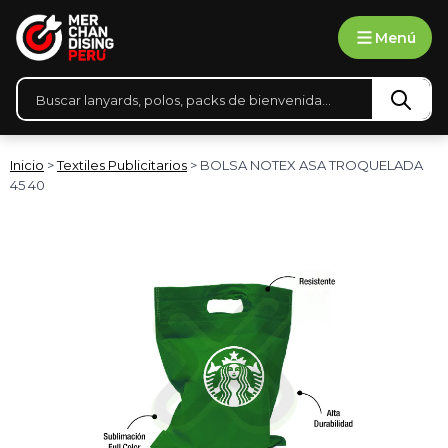
Ir
Menú
al
contenido
Búsqueda
de
productos
Inicio
>
Textiles Publicitarios
> BOLSA NOTEX ASA TROQUELADA
45 40