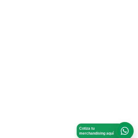
Cotiza tu
merchandising aquí
What