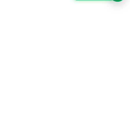
MERCHANDISING PERÚ es una marca de GRAFFIX
PUBLICIDAD SAC, una empresa apasionada y
dedicada al diseño y fabricación de productos
publicitarios con más de 14 años de experiencia en el
mercado.