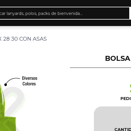
eda
ctos
 28 30 CON ASAS
BOLSA
PED
CANTI