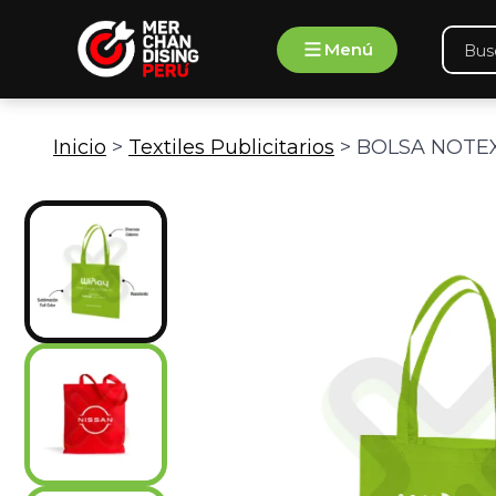
Ir
Búsqu
al
Menú
de
contenido
produ
Inicio
>
Textiles Publicitarios
> BOLSA NOTEX