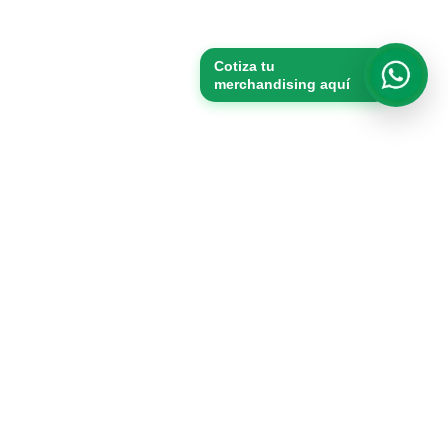
Cotiza tu
merchandising aquí
Whats
Productos
Packs
Merchandising
Vasos
Tomatodos
Bolsas de tocuyo