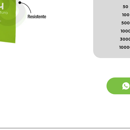
50
100
500
100
300
1000