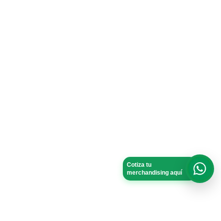
Cotiza tu
merchandising aquí
What