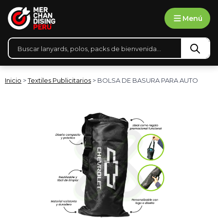
Ir
Menú
al
contenido
Búsqueda
de
productos
Inicio
>
Textiles Publicitarios
> BOLSA DE BASURA PARA AUTO