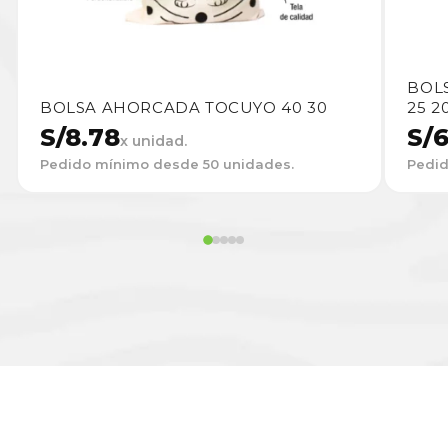
BOLS
BOLSA AHORCADA TOCUYO 40 30
25 2
S/
8.78
S/
6
x unidad.
Pedido mínimo desde 50 unidades.
Pedid